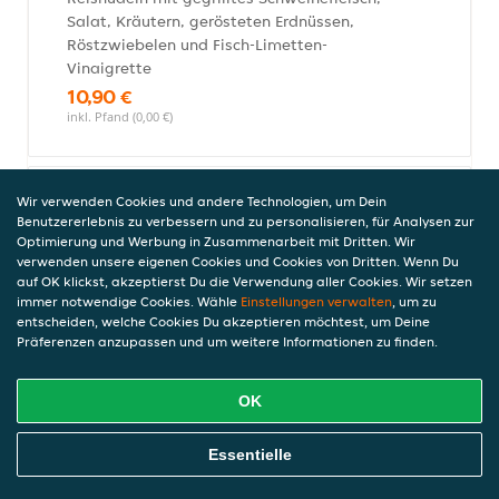
Salat, Kräutern, gerösteten Erdnüssen,
Röstzwiebelen und Fisch-Limetten-
Vinaigrette
10,90 €
inkl. Pfand (0,00 €)
Wir verwenden Cookies und andere Technologien, um Dein
Pho Xao (Ente Vegan )
Benutzererlebnis zu verbessern und zu personalisieren, für Analysen zur
Gebratene Reisbandnudeln mit Ente
Optimierung und Werbung in Zusammenarbeit mit Dritten. Wir
Vegan
verwenden unsere eigenen Cookies und Cookies von Dritten. Wenn Du
auf OK klickst, akzeptierst Du die Verwendung aller Cookies. Wir setzen
13,90 €
immer notwendige Cookies. Wähle
Einstellungen verwalten
, um zu
inkl. Pfand (0,00 €)
entscheiden, welche Cookies Du akzeptieren möchtest, um Deine
Präferenzen anzupassen und um weitere Informationen zu finden.
Thunfisch Luc Lac
OK
Reisnudeln mit gebratenem Thunfisch,
Online Essen Bestellen
Salat, Rucola, Sesam, Unagi, Cocktail
Essentielle
Mayonnaise und Spezial-Teriyakisauce